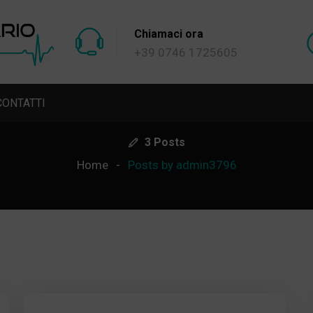
Chiamaci ora
+39 0746 1725605
CONTATTI
Admin3796
3 Posts
Home
Posts by admin3796