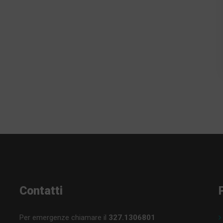
Contatti
Per emergenze chiamare il
327.1306801