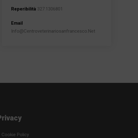
Reperibilità
327.1306801
Email
Info@centroveterinariosanfrancesco.net
Privacy
Cookie Policy