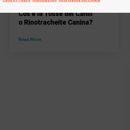
Centro Privacy
Impostazioni
Informativa sui cookie
28 Gennaio 2020
Cos’è la Tosse dei Canili
o Rinotracheite Canina?
Read More