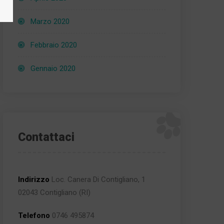
Marzo 2020
Febbraio 2020
Gennaio 2020
Contattaci
Indirizzo
Loc. Canera Di Contigliano, 1
02043 Contigliano (RI)
Telefono
0746 495874