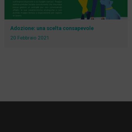
Adozione: una scelta consapevole
20 Febbraio 2021