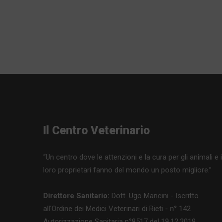
Il Centro Veterinario
“Un centro dove le attenzioni e la cura per gli animali e i
loro proprietari fanno del mondo un posto migliore.”
Direttore Sanitario:
Dott. Ugo Mancini - Iscritto
all'Ordine dei Medici Veterinari di Rieti - n° 142
Autorizzazione Sanitaria n°8517 del 19.12.2019