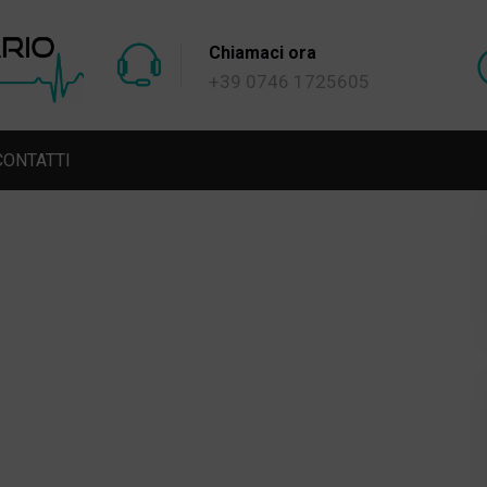
Home
News
Code di Casa
Chiamaci ora
+39 0746 1725605
CONTATTI