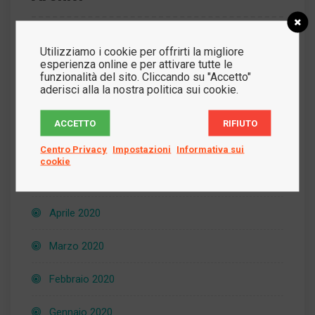
Novembre 2021
Utilizziamo i cookie per offrirti la migliore
esperienza online e per attivare tutte le
funzionalità del sito. Cliccando su "Accetto"
Febbraio 2021
aderisci alla la nostra politica sui cookie.
Dicembre 2020
ACCETTO
RIFIUTO
Luglio 2020
Centro Privacy
Impostazioni
Informativa sui
cookie
Maggio 2020
Aprile 2020
Marzo 2020
Febbraio 2020
Gennaio 2020