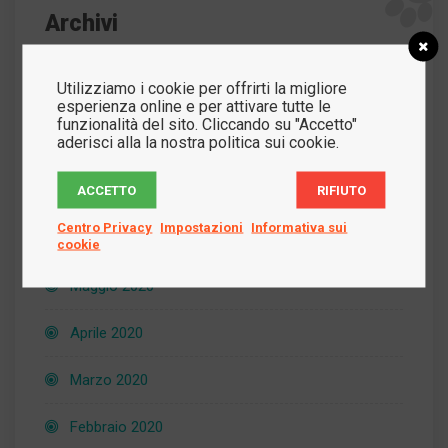
Archivi
Utilizziamo i cookie per offrirti la migliore
Novembre 2021
esperienza online e per attivare tutte le
funzionalità del sito. Cliccando su "Accetto"
aderisci alla la nostra politica sui cookie.
Febbraio 2021
ACCETTO
RIFIUTO
Dicembre 2020
Centro Privacy
Impostazioni
Informativa sui
Luglio 2020
cookie
Maggio 2020
Aprile 2020
Marzo 2020
Febbraio 2020