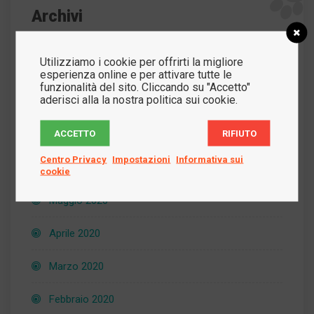
Archivi
Utilizziamo i cookie per offrirti la migliore
Novembre 2021
esperienza online e per attivare tutte le
funzionalità del sito. Cliccando su "Accetto"
aderisci alla la nostra politica sui cookie.
Febbraio 2021
ACCETTO
RIFIUTO
Dicembre 2020
Centro Privacy
Impostazioni
Informativa sui
Luglio 2020
cookie
Maggio 2020
Aprile 2020
Marzo 2020
Febbraio 2020