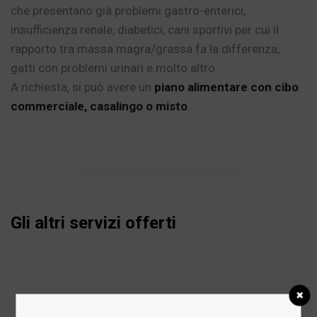
che presentano già problemi gastro-enterici,
insufficienza renale, diabetici, cani sportivi per cui il
rapporto tra massa magra/grassa fa la differenza,
gatti con problemi urinari e molto altro.
A richiesta, si può avere un
piano alimentare con cibo
commerciale, casalingo o misto
.
Gli altri servizi offerti